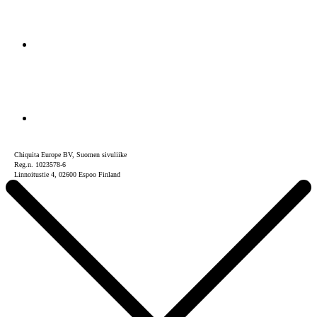
Chiquita Europe BV, Suomen sivuliike
Reg.n. 1023578-6
Linnoitustie 4, 02600 Espoo Finland