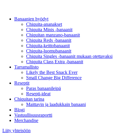
Banaanien hyödyt
Chiquita-ananakset
Chiquita Minis -banaanit
Chiquitan manzano-banaanit
Chiquita Reds -banaanit
Chiquita-keittobanaanit
Chiquita-luomubanaanit
Chiquita Singles -banaanit mukaan otettavaksi
Chiquita Class Extra -banaanit
Tarramallisto
Likely the Best Snack Ever
Small Change Big Difference
Reseptit
Paras banaanileipä
Resepti-ideat
Chiquitan tarina
Maittavin ja laadukkain banaani
Blogi
Vastuullisuusraportti
Merchandise
Liity yhteisöön