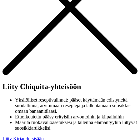
Liity Chiquita-yhteisöön
Yksilölliset reseptivalinnat: pääset käyttämään edistyneitä
suodattimia, arvioimaan reseptejä ja tallentamaan suosikkisi
omaan banaanitilaasi.
Etuoikeutettu pääsy erityisiin arvontoihin ja kilpailuihin
Määritä ruokavalioasetuksesi ja tallenna elämäntyyliin liittyvät
suosikkiartikkelisi.
Liity
Kirjaudu sisään