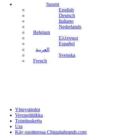
Suomi
English
Deutsch
Italiano
Nederlands
Belgium
Ελληνικα
Español
العربية
Svenska
French
Yhteystiedot
Veropolitiikka
Toimitusketju
Ura
Käy osoitteessa Chiquitabrands.com