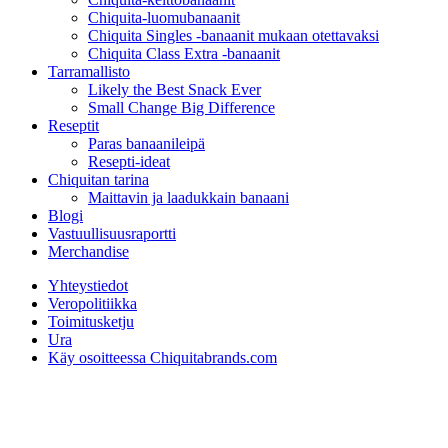
Chiquita-luomubanaanit
Chiquita Singles -banaanit mukaan otettavaksi
Chiquita Class Extra -banaanit
Tarramallisto
Likely the Best Snack Ever
Small Change Big Difference
Reseptit
Paras banaanileipä
Resepti-ideat
Chiquitan tarina
Maittavin ja laadukkain banaani
Blogi
Vastuullisuusraportti
Merchandise
Yhteystiedot
Veropolitiikka
Toimitusketju
Ura
Käy osoitteessa Chiquitabrands.com