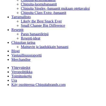
Chiquita-luomubanaanit
Chiquita Singles -banaanit mukaan otettavaksi
Chiquita Class Extra -banaanit
Tarramallisto
Likely the Best Snack Ever
Small Change Big Difference
Reseptit
Paras banaanileipä
Resepti-ideat
Chiquitan tarina
Maittavin ja laadukkain banaani
Blogi
Vastuullisuusraportti
Merchandise
Yhteystiedot
Veropolitiikka
Toimitusketju
Ura
Käy osoitteessa Chiquitabrands.com