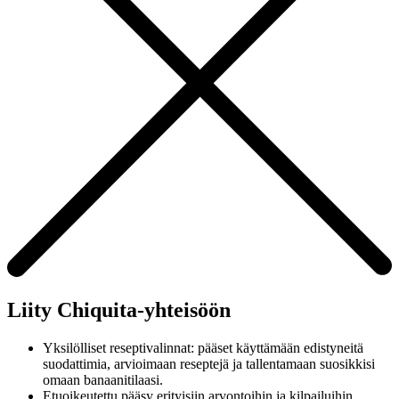
Liity Chiquita-yhteisöön
Yksilölliset reseptivalinnat: pääset käyttämään edistyneitä
suodattimia, arvioimaan reseptejä ja tallentamaan suosikkisi
omaan banaanitilaasi.
Etuoikeutettu pääsy erityisiin arvontoihin ja kilpailuihin