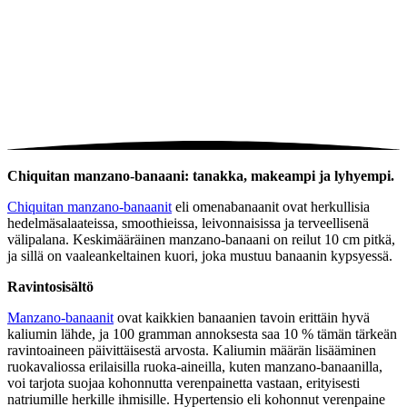
Chiquitan manzano-banaani: tanakka, makeampi ja lyhyempi.
Chiquitan manzano-banaanit
eli omenabanaanit ovat herkullisia
hedelmäsalaateissa, smoothieissa, leivonnaisissa ja terveellisenä
välipalana. Keskimääräinen manzano-banaani on reilut 10 cm pitkä,
ja sillä on vaaleankeltainen kuori, joka mustuu banaanin kypsyessä.
Ravintosisältö
Manzano-banaanit
ovat kaikkien banaanien tavoin erittäin hyvä
kaliumin lähde, ja 100 gramman annoksesta saa 10 % tämän tärkeän
ravintoaineen päivittäisestä arvosta. Kaliumin määrän lisääminen
ruokavaliossa erilaisilla ruoka-aineilla, kuten manzano-banaanilla,
voi tarjota suojaa kohonnutta verenpainetta vastaan, erityisesti
natriumille herkille ihmisille. Hypertensio eli kohonnut verenpaine