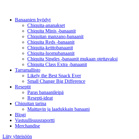
Banaanien hyödyt
Chiquita-ananakset
Chiquita Minis -banaanit
Chiquitan manzano-banaanit
Chiquita Reds -banaanit
Chiquita-keittobanaanit
Chiquita-luomubanaanit
Chiquita Singles -banaanit mukaan otettavaksi
Chiquita Class Extra -banaanit
Tarramallisto
Likely the Best Snack Ever
Small Change Big Difference
Reseptit
Paras banaanileipä
Resepti-ideat
Chiquitan tarina
Maittavin ja laadukkain banaani
Blogi
Vastuullisuusraportti
Merchandise
Liity yhteisöön