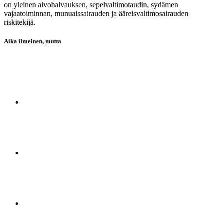
on yleinen aivohalvauksen, sepelvaltimotaudin, sydämen
vajaatoiminnan, munuaissairauden ja ääreisvaltimosairauden
riskitekijä.
Aika ilmeinen, mutta