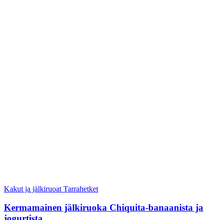
Kakut ja jälkiruoat
Tarrahetket
Kermamainen jälkiruoka Chiquita-banaanista ja
jogurtista