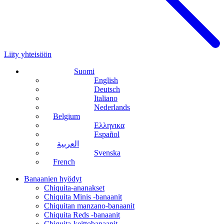
Liity yhteisöön
Suomi
English
Deutsch
Italiano
Nederlands
Belgium
Ελληνικα
Español
العربية
Svenska
French
Banaanien hyödyt
Chiquita-ananakset
Chiquita Minis -banaanit
Chiquitan manzano-banaanit
Chiquita Reds -banaanit
Chiquita-keittobanaanit