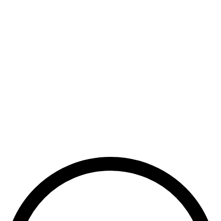
Vegaaniset
mantelivoi-
banaani
-
kookoskeksit
ALOITA
VALMISTUS
Miten
pitää
banaanit
tuoreina
?
Lue lisää