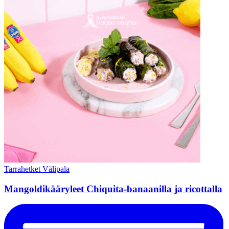
Tarrahetket
Välipala
Mangoldikääryleet Chiquita-banaanilla ja ricottalla