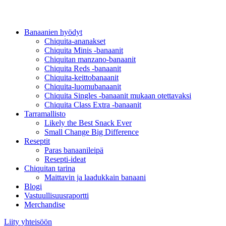
Banaanien hyödyt
Chiquita-ananakset
Chiquita Minis -banaanit
Chiquitan manzano-banaanit
Chiquita Reds -banaanit
Chiquita-keittobanaanit
Chiquita-luomubanaanit
Chiquita Singles -banaanit mukaan otettavaksi
Chiquita Class Extra -banaanit
Tarramallisto
Likely the Best Snack Ever
Small Change Big Difference
Reseptit
Paras banaanileipä
Resepti-ideat
Chiquitan tarina
Maittavin ja laadukkain banaani
Blogi
Vastuullisuusraportti
Merchandise
Liity yhteisöön