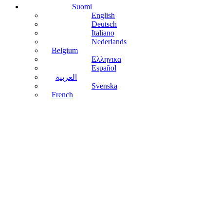
Suomi
English
Deutsch
Italiano
Nederlands
Belgium
Ελληνικα
Español
العربية
Svenska
French
Lue lisää
Sinisen
tarran
takana
Lue lisää
Muffinit ja
keksit