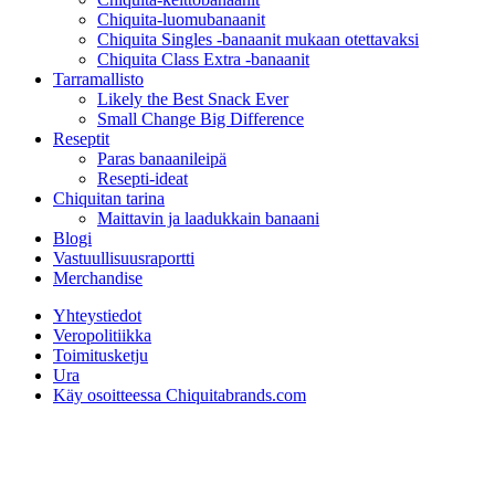
Chiquita-luomubanaanit
Chiquita Singles -banaanit mukaan otettavaksi
Chiquita Class Extra -banaanit
Tarramallisto
Likely the Best Snack Ever
Small Change Big Difference
Reseptit
Paras banaanileipä
Resepti-ideat
Chiquitan tarina
Maittavin ja laadukkain banaani
Blogi
Vastuullisuusraportti
Merchandise
Yhteystiedot
Veropolitiikka
Toimitusketju
Ura
Käy osoitteessa Chiquitabrands.com