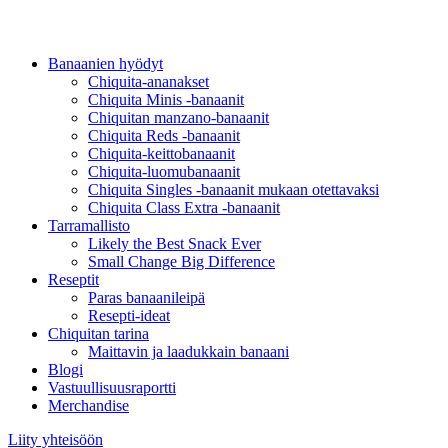
Banaanien hyödyt
Chiquita-ananakset
Chiquita Minis -banaanit
Chiquitan manzano-banaanit
Chiquita Reds -banaanit
Chiquita-keittobanaanit
Chiquita-luomubanaanit
Chiquita Singles -banaanit mukaan otettavaksi
Chiquita Class Extra -banaanit
Tarramallisto
Likely the Best Snack Ever
Small Change Big Difference
Reseptit
Paras banaanileipä
Resepti-ideat
Chiquitan tarina
Maittavin ja laadukkain banaani
Blogi
Vastuullisuusraportti
Merchandise
Liity yhteisöön