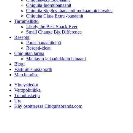
Chiquita-luomubanaanit
Chiquita Singles -banaanit mukaan otettavaksi
Chiquita Class Extra -banaanit
Tarramallisto
Likely the Best Snack Ever
Small Change Big Difference
Reseptit
Paras banaanileipä
Resepti-ideat
Chiquitan tarina
Maittavin ja laadukkain banaani
Blogi
Vastuullisuusraportti
Merchandise
Yhteystiedot
Veropolitiikka
Toimitusketju
Ura
Käy osoitteessa Chiquitabrands.com