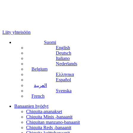
Liity yhteisöön
Suomi
English
Deutsch
Italiano
Nederlands
Belgium
Ελληνικα
Español
العربية
Svenska
French
Banaanien hyödyt
Chiquita-ananakset
Chiquita Minis -banaanit
Chiquitan manzano-banaanit
Chiquita Reds -banaanit
Chiquita-keittobanaanit