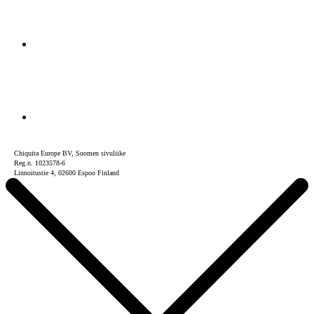
Chiquita Europe BV, Suomen sivuliike
Reg.n. 1023578-6
Linnoitustie 4, 02600 Espoo Finland