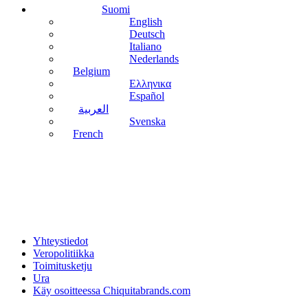
Suomi
English
Deutsch
Italiano
Nederlands
Belgium
Ελληνικα
Español
العربية
Svenska
French
Yhteystiedot
Veropolitiikka
Toimitusketju
Ura
Käy osoitteessa Chiquitabrands.com