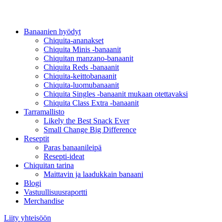
Banaanien hyödyt
Chiquita-ananakset
Chiquita Minis -banaanit
Chiquitan manzano-banaanit
Chiquita Reds -banaanit
Chiquita-keittobanaanit
Chiquita-luomubanaanit
Chiquita Singles -banaanit mukaan otettavaksi
Chiquita Class Extra -banaanit
Tarramallisto
Likely the Best Snack Ever
Small Change Big Difference
Reseptit
Paras banaanileipä
Resepti-ideat
Chiquitan tarina
Maittavin ja laadukkain banaani
Blogi
Vastuullisuusraportti
Merchandise
Liity yhteisöön