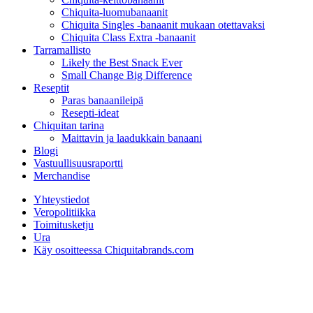
Chiquita-luomubanaanit
Chiquita Singles -banaanit mukaan otettavaksi
Chiquita Class Extra -banaanit
Tarramallisto
Likely the Best Snack Ever
Small Change Big Difference
Reseptit
Paras banaanileipä
Resepti-ideat
Chiquitan tarina
Maittavin ja laadukkain banaani
Blogi
Vastuullisuusraportti
Merchandise
Yhteystiedot
Veropolitiikka
Toimitusketju
Ura
Käy osoitteessa Chiquitabrands.com