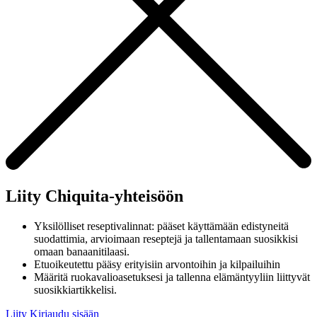
Liity Chiquita-yhteisöön
Yksilölliset reseptivalinnat: pääset käyttämään edistyneitä
suodattimia, arvioimaan reseptejä ja tallentamaan suosikkisi
omaan banaanitilaasi.
Etuoikeutettu pääsy erityisiin arvontoihin ja kilpailuihin
Määritä ruokavalioasetuksesi ja tallenna elämäntyyliin liittyvät
suosikkiartikkelisi.
Liity
Kirjaudu sisään