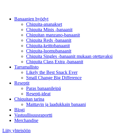
Banaanien hyödyt
Chiquita-ananakset
Chiquita Minis -banaanit
Chiquitan manzano-banaanit
Chiquita Reds -banaanit
Chiquita-keittobanaanit
Chiquita-luomubanaanit
Chiquita Singles -banaanit mukaan otettavaksi
Chiquita Class Extra -banaanit
Tarramallisto
Likely the Best Snack Ever
Small Change Big Difference
Reseptit
Paras banaanileipä
Resepti-ideat
Chiquitan tarina
Maittavin ja laadukkain banaani
Blogi
Vastuullisuusraportti
Merchandise
Liity yhteisöön