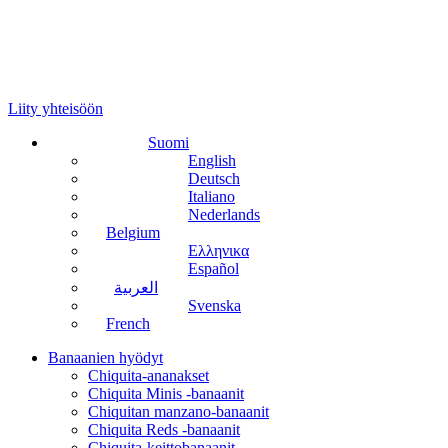
Liity yhteisöön
Suomi
English
Deutsch
Italiano
Nederlands
Belgium
Ελληνικα
Español
العربية
Svenska
French
Banaanien hyödyt
Chiquita-ananakset
Chiquita Minis -banaanit
Chiquitan manzano-banaanit
Chiquita Reds -banaanit
Chiquita-keittobanaanit