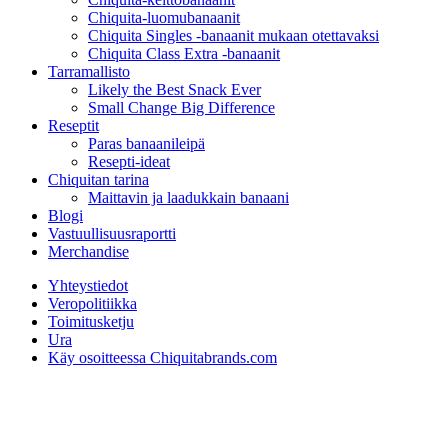
Chiquita-luomubanaanit
Chiquita Singles -banaanit mukaan otettavaksi
Chiquita Class Extra -banaanit
Tarramallisto
Likely the Best Snack Ever
Small Change Big Difference
Reseptit
Paras banaanileipä
Resepti-ideat
Chiquitan tarina
Maittavin ja laadukkain banaani
Blogi
Vastuullisuusraportti
Merchandise
Yhteystiedot
Veropolitiikka
Toimitusketju
Ura
Käy osoitteessa Chiquitabrands.com