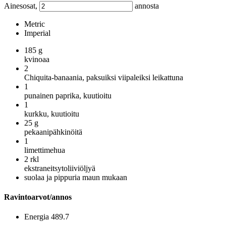
Ainesosat,
annosta
Metric
Imperial
185
g
kvinoaa
2
Chiquita-banaania, paksuiksi viipaleiksi leikattuna
1
punainen paprika, kuutioitu
1
kurkku, kuutioitu
25
g
pekaanipähkinöitä
1
limettimehua
2
rkl
ekstraneitsytoliiviöljyä
suolaa ja pippuria maun mukaan
Ravintoarvot/annos
Energia
489.7