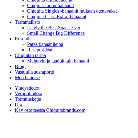
Chiquita-luomubanaanit
Chiquita Singles -banaanit mukaan otettavaksi
Chiquita Class Extra -banaanit
Tarramallisto
Likely the Best Snack Ever
Small Change Big Difference
Reseptit
Paras banaanileipä
Resepti-ideat
Chiquitan tarina
Maittavin ja laadukkain banaani
Blogi
Vastuullisuusraportti
Merchandise
Yhteystiedot
Veropolitiikka
Toimitusketju
Ura
Käy osoitteessa Chiquitabrands.com