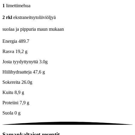
1
limettimehua
2
rkl
ekstraneitsytoliiviöljyä
suolaa ja pippuria maun mukaan
Energia
489.7
Rasva
19,2 g
Josta tyydyttynyttä
3.0g
Hiilihydraatteja
47,6 g
Sokereita
26.0g
Kuitu
8,9 g
Proteiini
7,9 g
Suola
0 g
Samankaltaiset reseptit