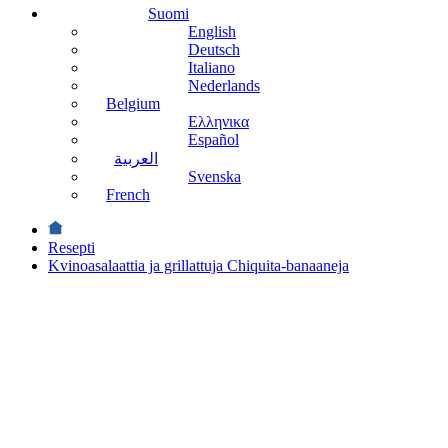
Suomi
English
Deutsch
Italiano
Nederlands
Belgium
Ελληνικα
Español
العربية
Svenska
French
Resepti
Kvinoasalaattia ja grillattuja Chiquita-banaaneja