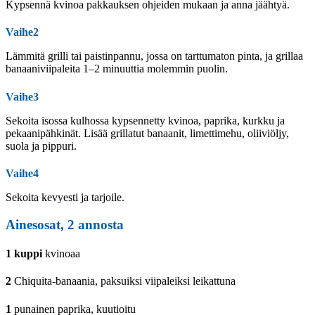
Kypsennä kvinoa pakkauksen ohjeiden mukaan ja anna jäähtyä.
Vaihe2
Lämmitä grilli tai paistinpannu, jossa on tarttumaton pinta, ja grillaa
banaaniviipaleita 1–2 minuuttia molemmin puolin.
Vaihe3
Sekoita isossa kulhossa kypsennetty kvinoa, paprika, kurkku ja
pekaanipähkinät. Lisää grillatut banaanit, limettimehu, oliiviöljy,
suola ja pippuri.
Vaihe4
Sekoita kevyesti ja tarjoile.
Ainesosat,
2
annosta
1
kuppi
kvinoaa
2
Chiquita-banaania, paksuiksi viipaleiksi leikattuna
1
punainen paprika, kuutioitu