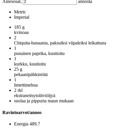
Ainesosat,
annosta
Metric
Imperial
185
g
kvinoaa
2
Chiquita-banaania, paksuiksi viipaleiksi leikattuna
1
punainen paprika, kuutioitu
1
kurkku, kuutioitu
25
g
pekaanipähkinöitä
1
limettimehua
2
rkl
ekstraneitsytoliiviöljyä
suolaa ja pippuria maun mukaan
Ravintoarvot/annos
Energia
489.7