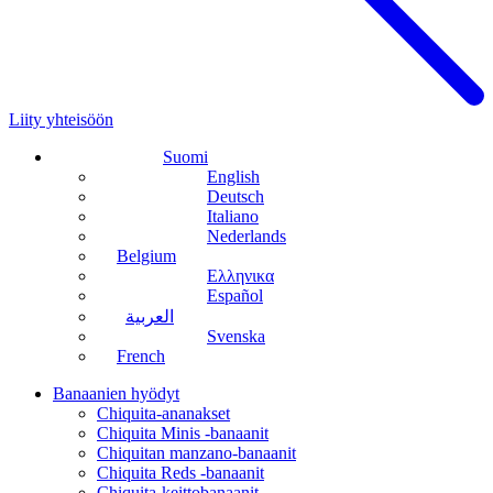
Liity yhteisöön
Suomi
English
Deutsch
Italiano
Nederlands
Belgium
Ελληνικα
Español
العربية
Svenska
French
Banaanien hyödyt
Chiquita-ananakset
Chiquita Minis -banaanit
Chiquitan manzano-banaanit
Chiquita Reds -banaanit
Chiquita-keittobanaanit