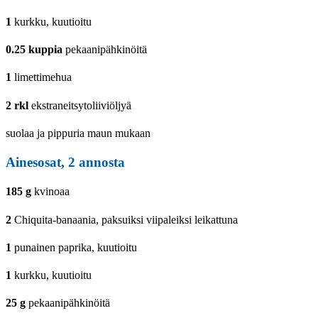
1
kurkku, kuutioitu
0.25
kuppia
pekaanipähkinöitä
1
limettimehua
2
rkl
ekstraneitsytoliiviöljyä
suolaa ja pippuria maun mukaan
Ainesosat,
2
annosta
185
g
kvinoaa
2
Chiquita-banaania, paksuiksi viipaleiksi leikattuna
1
punainen paprika, kuutioitu
1
kurkku, kuutioitu
25
g
pekaanipähkinöitä