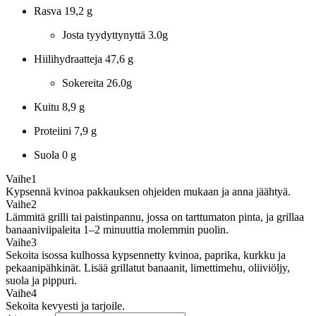
Rasva
19,2 g
Josta tyydyttynyttä
3.0g
Hiilihydraatteja
47,6 g
Sokereita
26.0g
Kuitu
8,9 g
Proteiini
7,9 g
Suola
0 g
Vaihe
1
Kypsennä kvinoa pakkauksen ohjeiden mukaan ja anna jäähtyä.
Vaihe
2
Lämmitä grilli tai paistinpannu, jossa on tarttumaton pinta, ja grillaa
banaaniviipaleita 1–2 minuuttia molemmin puolin.
Vaihe
3
Sekoita isossa kulhossa kypsennetty kvinoa, paprika, kurkku ja
pekaanipähkinät. Lisää grillatut banaanit, limettimehu, oliiviöljy,
suola ja pippuri.
Vaihe
4
Sekoita kevyesti ja tarjoile.