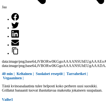
Jaa
data:image/png;base64,iVBORw0KGgoAAAANSUhEUgAAAEo
data:image/png;base64,iVBORw0KGgoAAAANSUhEUgAAAD
40 min |
Keltainen
|
Suolaiset reseptit
|
Tarrahetket
|
Vegaaninen
|
Tästä kvinoasalaatista tulee helposti koko perheen uusi suosikki.
Grillatut banaanit tuovat ihastuttavaa makeutta jokaiseen suupalaan.
Vaihe1