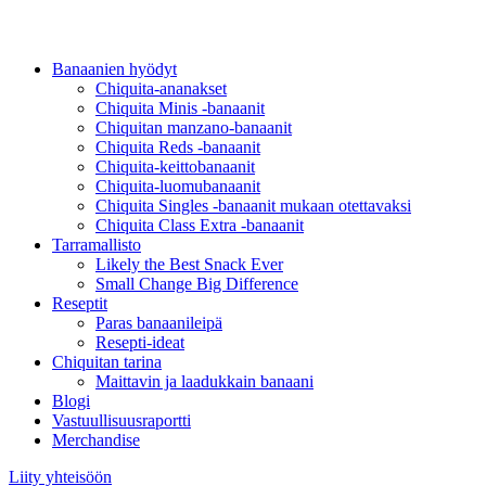
Banaanien hyödyt
Chiquita-ananakset
Chiquita Minis -banaanit
Chiquitan manzano-banaanit
Chiquita Reds -banaanit
Chiquita-keittobanaanit
Chiquita-luomubanaanit
Chiquita Singles -banaanit mukaan otettavaksi
Chiquita Class Extra -banaanit
Tarramallisto
Likely the Best Snack Ever
Small Change Big Difference
Reseptit
Paras banaanileipä
Resepti-ideat
Chiquitan tarina
Maittavin ja laadukkain banaani
Blogi
Vastuullisuusraportti
Merchandise
Liity yhteisöön