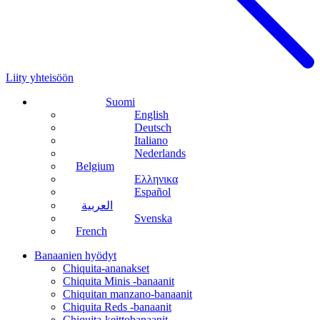
Liity yhteisöön
Suomi
English
Deutsch
Italiano
Nederlands
Belgium
Ελληνικα
Español
العربية
Svenska
French
Banaanien hyödyt
Chiquita-ananakset
Chiquita Minis -banaanit
Chiquitan manzano-banaanit
Chiquita Reds -banaanit
Chiquita-keittobanaanit