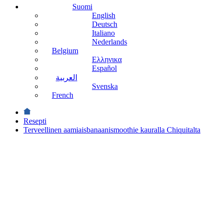
Suomi
English
Deutsch
Italiano
Nederlands
Belgium
Ελληνικα
Español
العربية
Svenska
French
Resepti
Terveellinen aamiaisbanaanismoothie kauralla Chiquitalta