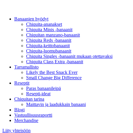
Banaanien hyödyt
Chiquita-ananakset
Chiquita Minis -banaanit
Chiquitan manzano-banaanit
Chiquita Reds -banaanit
Chiquita-keittobanaanit
Chiquita-luomubanaanit
Chiquita Singles -banaanit mukaan otettavaksi
Chiquita Class Extra -banaanit
Tarramallisto
Likely the Best Snack Ever
Small Change Big Difference
Reseptit
Paras banaanileipä
Resepti-ideat
Chiquitan tarina
Maittavin ja laadukkain banaani
Blogi
Vastuullisuusraportti
Merchandise
Liity yhteisöön