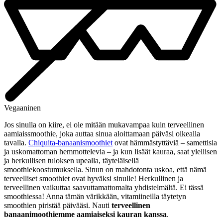
Vegaaninen
Jos sinulla on kiire, ei ole mitään mukavampaa kuin terveellinen
aamiaissmoothie, joka auttaa sinua aloittamaan päiväsi oikealla
tavalla.
Chiquita-banaanismoothiet
ovat hämmästyttäviä – samettisia
ja uskomattoman hemmottelevia – ja kun lisäät kauraa, saat ylellisen
ja herkullisen tuloksen upealla, täyteläisellä
smoothiekoostumuksella. Sinun on mahdotonta uskoa, että nämä
terveelliset smoothiet ovat hyväksi sinulle! Herkullinen ja
terveellinen vaikuttaa saavuttamattomalta yhdistelmältä. Ei tässä
smoothiessa! Anna tämän värikkään, vitamiineilla täytetyn
smoothien piristää päivääsi. Nauti
terveellinen
banaanimoothiemme aamiaiseksi kauran kanssa
.