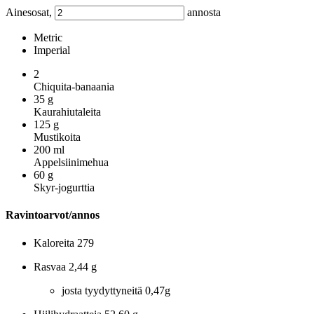
Ainesosat,
annosta
Metric
Imperial
2
Chiquita-banaania
35
g
Kaurahiutaleita
125
g
Mustikoita
200
ml
Appelsiinimehua
60
g
Skyr-jogurttia
Ravintoarvot/annos
Kaloreita
279
Rasvaa
2,44 g
josta tyydyttyneitä
0,47g