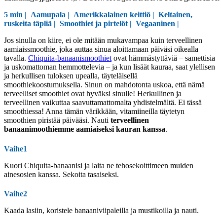
5 min |
Aamupala
|
Amerikkalainen keittiö
|
Keltainen,
ruskeita täpliä
|
Smoothiet ja pirtelöt
|
Vegaaninen
|
Jos sinulla on kiire, ei ole mitään mukavampaa kuin terveellinen
aamiaissmoothie, joka auttaa sinua aloittamaan päiväsi oikealla
tavalla.
Chiquita-banaanismoothiet
ovat hämmästyttäviä – samettisia
ja uskomattoman hemmottelevia – ja kun lisäät kauraa, saat ylellisen
ja herkullisen tuloksen upealla, täyteläisellä
smoothiekoostumuksella. Sinun on mahdotonta uskoa, että nämä
terveelliset smoothiet ovat hyväksi sinulle! Herkullinen ja
terveellinen vaikuttaa saavuttamattomalta yhdistelmältä. Ei tässä
smoothiessa! Anna tämän värikkään, vitamiineilla täytetyn
smoothien piristää päivääsi. Nauti
terveellinen
banaanimoothiemme aamiaiseksi kauran kanssa
.
Vaihe1
Kuori Chiquita-banaanisi ja laita ne tehosekoittimeen muiden
ainesosien kanssa. Sekoita tasaiseksi.
Vaihe2
Kaada lasiin, koristele banaaniviipaleilla ja mustikoilla ja nauti.