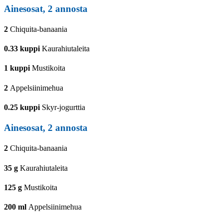
Ainesosat,
2
annosta
2
Chiquita-banaania
0.33
kuppi
Kaurahiutaleita
1
kuppi
Mustikoita
2
Appelsiinimehua
0.25
kuppi
Skyr-jogurttia
Ainesosat,
2
annosta
2
Chiquita-banaania
35
g
Kaurahiutaleita
125
g
Mustikoita
200
ml
Appelsiinimehua