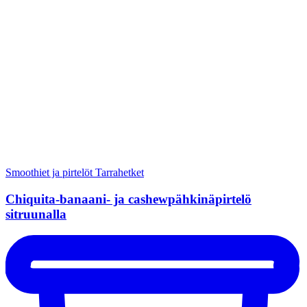
Smoothiet ja pirtelöt
Tarrahetket
Chiquita-banaani- ja cashewpähkinäpirtelö
sitruunalla