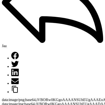
Jaa
data:image/png;base64,iVBORw0KGgoAAAANSUhEUgAAAEo
data:image/jpg;base64,iVBORw0KGgoAAAANSUhEUgAAAD