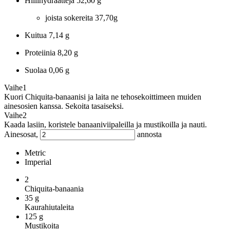
Hiilihydraatteja
52,60 g
joista sokereita
37,70g
Kuitua
7,14 g
Proteiinia
8,20 g
Suolaa
0,06 g
Vaihe
1
Kuori Chiquita-banaanisi ja laita ne tehosekoittimeen muiden
ainesosien kanssa. Sekoita tasaiseksi.
Vaihe
2
Kaada lasiin, koristele banaaniviipaleilla ja mustikoilla ja nauti.
Ainesosat,
annosta
Metric
Imperial
2
Chiquita-banaania
35
g
Kaurahiutaleita
125
g
Mustikoita