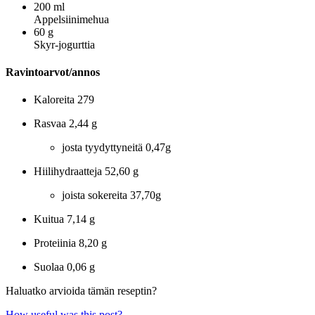
200
ml
Appelsiinimehua
60
g
Skyr-jogurttia
Ravintoarvot/annos
Kaloreita
279
Rasvaa
2,44 g
josta tyydyttyneitä
0,47g
Hiilihydraatteja
52,60 g
joista sokereita
37,70g
Kuitua
7,14 g
Proteiinia
8,20 g
Suolaa
0,06 g
Haluatko arvioida tämän reseptin?
How useful was this post?