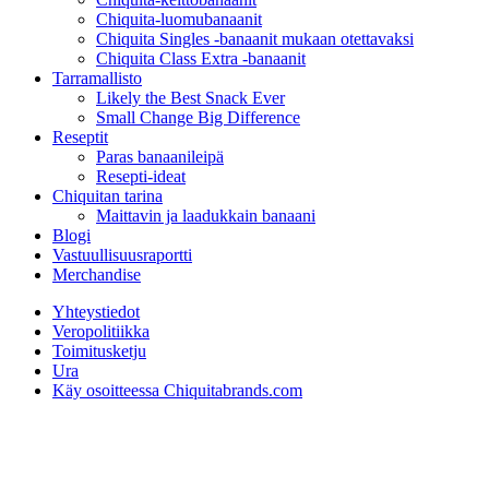
Chiquita-luomubanaanit
Chiquita Singles -banaanit mukaan otettavaksi
Chiquita Class Extra -banaanit
Tarramallisto
Likely the Best Snack Ever
Small Change Big Difference
Reseptit
Paras banaanileipä
Resepti-ideat
Chiquitan tarina
Maittavin ja laadukkain banaani
Blogi
Vastuullisuusraportti
Merchandise
Yhteystiedot
Veropolitiikka
Toimitusketju
Ura
Käy osoitteessa Chiquitabrands.com